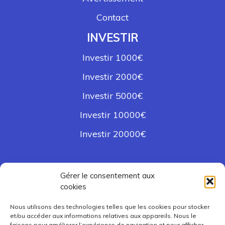
Contact
INVESTIR
Investir 1000€
Investir 2000€
Investir 5000€
Investir 10000€
Investir 20000€
NAVIGUER
Gérer le consentement aux
cookies
Mon blog
Nous utilisons des technologies telles que les cookies pour stocker
Classement P2P
et/ou accéder aux informations relatives aux appareils. Nous le
faisons pour améliorer l’expérience de navigation et pour afficher