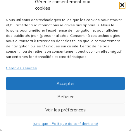
Gérer le consentement aux
cookies
Nous utilisons des technologies telles que les cookies pour stocker
et/ou accéder aux informations relatives aux appareils. Nous le
faisons pour améliorer l’expérience de navigation et pour afficher
des publicités (non-)personnalisées. Consentir à ces technologies
nous autorisera à traiter des données telles que le comportement
de navigation ou les ID uniques sur ce site. Le fait de ne pas
Mais de cette manière, le leader européen tente
consentir ou de retirer son consentement peut avoir un effet négatif
sur certaines fonctonnalités et caractéristiques.
de rendre liquide un marché de crowdlending
qui ne l’est pas tant que ça à la base. Et en plus
Gérer les services
de cela, il y a un
c
oût pour le vendeur
:
0,85%
de commission
sur le prix de vente.
Accepter
C’est une bonne chose, oui.
Refuser
Voir les préférences
Mais de l’autre côté,
la place de marché P2P de
PeerBerry est naturellement liquide
. Les prêts
Juridique – Politique de confidentialité
proposés sont très majoritairement de moins de